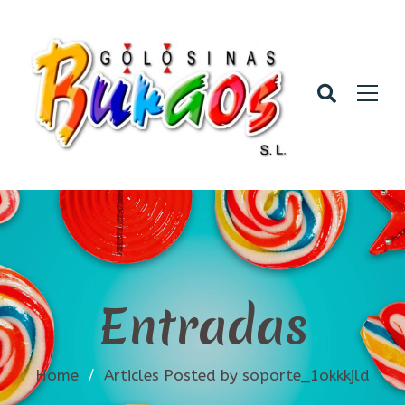
Entradas
Home
/
Articles Posted by soporte_1okkkjld